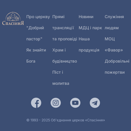
Богослужіння 26 липня
27.07.2026
Про церкву
Прямі
Новини
Служіння
"Добрий
трансляції
МДЦ і парк
людям
пастор"
та проповіді
Наша
МОЦ
Як знайти
Храм і
продукція
«Фавор»
Бога
будівництво
Добровільні
Піст і
пожертви
молитва
© 1993 - 2025 Об'єднання церков «Спасіння»