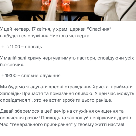
У цей четвер, 17 квітня, у храмі церкви “Спасіння”
відбудеться служіння Чистого четверга.
з 11:00 – сповідь.
У малій залі храму чергуватимуть пастори, сповідуючи усіх
бажаючих.
19:00 – спільне служіння.
Ми будемо згадувати хресні страждання Христа, приймати
Заповідь-Причастя та помазання оливою. У цей час можуть
сповідатися ті, хто не встиг зробити цього раніше.
Давай зберемося в цей вечір на служіння очищення та
освячення разом! Приходь та запрошуй невіруючих друзів.
Час “генерального прибирання” у твоєму житті настав!